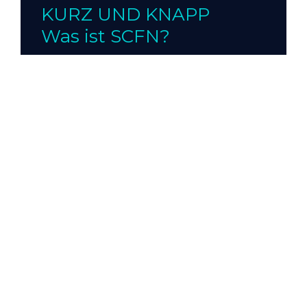
KURZ UND KNAPP
Was ist SCFN?
Die Students Charity Fight Night ist ein
soziales Event, bei dem 12 Studenten in 6
Boxkämpfen gegeneinander antreten, um für
ihre
ausgewählten sozialen Projekte
Spendengelder zu erkämpfen. Hast du Lust,
als Teilnehmer dabei zu sein? Dann nichts wie
los zur Anmeldung!
WAS WAR HIER
DENN LOS?